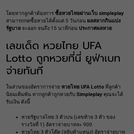
โดยหากลูกค้าต้องการ
ซื้อหวยไทยผ่านเว็บ simpleplay
สามารถกดซื้อหวยได้ตั้งแต่ 5 วันก่อน
ผลสลากกินแบ่ง
รัฐบาล
จะออก จนถึง 15 นาทีก่อน
ประกาศผลหวย
เลขเด็ด หวยไทย UFA
Lotto ถูกหวยที่นี่ ยูฟ่าเบท
จ่ายทันที
ในส่วนของอัตราการจ่าย
หวยไทย
UFA Lotto
ที่ลูกค้า
นิยมเดิมพัน หากลูกค้าถูกหวยกับ
Simpleplay
คุณจะได้
รับเงิน ดังนี้
หวยรัฐบาลไทย 3 ตัวบน (เลขท้าย 3 ตัว ของ
รางวัลที่ 1) อัตราจ่ายบาทละ 900
หวยไทย 3 ตัวโต๊ด (สลับตำแหน่ง) อัตราจ่ายบาท