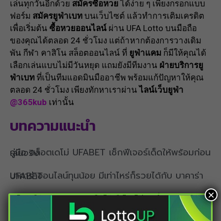
เล่นทุกวันอีกด้วย
สมัครซื้อหวย
ได้ง่าย ๆ เพียงกรอกแบบ
ฟอร์ม
สมัครยูฟ่าเบท
บนเว็บไซต์ แล้วทำการเติมเครดิต
เพื่อเริ่มต้น
ซื้อหวยออนไลน์
ผ่าน UFA Lotto บนมือถือ
ของคุณได้ตลอด 24 ชั่วโมง แต่ถ้าหากต้องการวางเดิม
พัน กีฬา คาสิโน สล็อตออนไลน์ ที่
ยูฟ่าแคม
ก็มีให้คุณได้
เลือกเล่นแบบไม่มีวันหยุด แถมยังมีทีมงาน
ฝ่ายบริการยู
ฟ่าเบท
ที่เป็นทีมแอดมินมืออาชีพ พร้อมแก้ปัญหาให้คุณ
ตลอด 24 ชั่วโมง เพียงทักหาเราผ่าน
ไลน์เว็บยูฟ่า
@365kub
เท่านั้น
บทความแนะนำ
คู่มือ สล็อตเดโม่ UFABET เช็กฟีเจอร์เด็ดให้พร้อมก่อนเล่นจริง
บาคาร่าออนไลน์ทุนน้อย มีเท่าไหร่ก็รวยได้กับ บาคาร่า UFABET
×
เทคนิคใช้ Free Spins ให้ได้กำไร ไม่รอพึ่งดวง ที่สล็อต UFABET