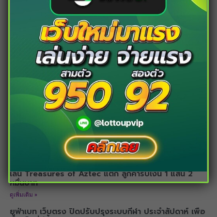
เทคนิคเลือกห้องบาคาร่า ให้ได้เปรียบและทำกำไรระยะยาว
คู่มือ UFABET สล็อตออนไลน์ 2026 เข้าใจระบบก่อนลงเงินจริง
มือใหม่เล่นบาคาร่า UFABET ครั้งแรก ควรเริ่มจากงบเท่าไหร่
ข่าวฮิตมาใหม่
เล่น Treasures of Aztec แตก ลูกค้ารับเงิน 1 แสน 2
หมื่นบาท
ดูเพิ่มเติม »
ยูฟ่าเบท เว็บตรง ปิดปรับปรุงระบบกีฬา ประจำสัปดาห์ เพื่อ