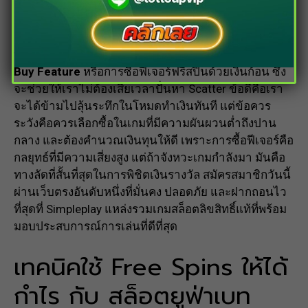
Buy Feature
ปัจจุบันเกม
สล็อตยูฟ่าเบท
ส่วนใหญ่มีฟังก์ชันที่เรียกว่า
Buy Feature
หรือการซื้อฟีเจอร์ฟรีสปินด้วยเงินก้อน ซึ่ง
จะช่วยให้เราไม่ต้องเสียเวลาปั่นหา Scatter ข้อดีคือเรา
จะได้ข้ามไปลุ้นระทึกในโหมดทำเงินทันที แต่ข้อควร
ระวังคือควรเลือกซื้อในเกมที่มีความผันผวนต่ำถึงปาน
กลาง และต้องคำนวณเงินทุนให้ดี เพราะการซื้อฟีเจอร์คือ
กลยุทธ์ที่มีความเสี่ยงสูง แต่ถ้าจังหวะเกมกำลังมา มันคือ
ทางลัดที่สั้นที่สุดในการพิชิตเงินรางวัล สมัครสมาชิกวันนี้
ผ่านเว็บตรงอันดับหนึ่งที่มั่นคง ปลอดภัย และฝากถอนไว
ที่สุดที่
Simpleplay
แหล่งรวมเกมสล็อตลิขสิทธิ์แท้ที่พร้อม
มอบประสบการณ์การเล่นที่ดีที่สุด
เทคนิคใช้ Free Spins ให้ได้
กำไร กับ สล็อตยูฟ่าเบท