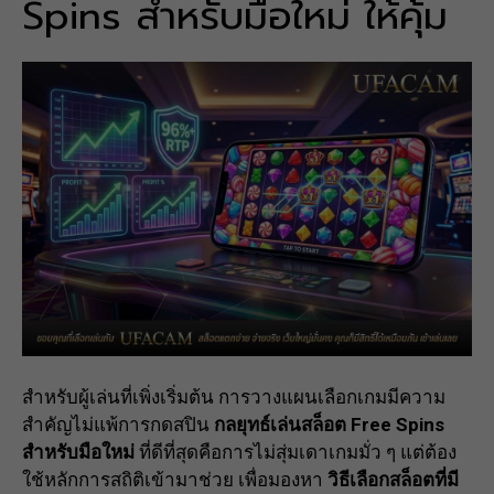
Spins สำหรับมือใหม่ ให้คุ้ม
สำหรับผู้เล่นที่เพิ่งเริ่มต้น การวางแผนเลือกเกมมีความ
สำคัญไม่แพ้การกดสปิน
กลยุทธ์เล่นสล็อต
Free Spins
สำหรับมือใหม่
ที่ดีที่สุดคือการไม่สุ่มเดาเกมมั่ว ๆ แต่ต้อง
ใช้หลักการสถิติเข้ามาช่วย เพื่อมองหา
วิธีเลือกสล็อตที่มี