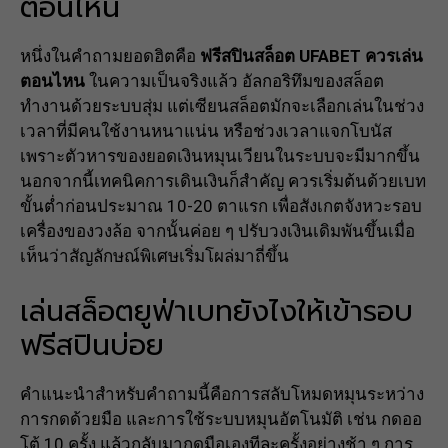
ตอนไหน
หนึ่งในคำถามยอดฮิตคือ
ฟรีสปินสล็อต
UFABET ควรเล่น
ตอนไหน
ในความเป็นจริงแล้ว อัลกอริทึมของสล็อต
ทำงานด้วยระบบสุ่ม แต่เซียนสล็อตมักจะเลือกเล่นในช่วง
เวลาที่มีคนใช้งานหนาแน่น หรือช่วงเวลาแจกโบนัส
เพราะตัวหารของยอดเงินหมุนเวียนในระบบจะมีมากขึ้น
นอกจากนี้เทคนิคการเดินเงินก็สำคัญ ควรเริ่มต้นด้วยเบท
ขั้นต่ำก่อนประมาณ 10-20 ตาแรก เพื่อสังเกตจังหวะรอบ
เครื่องของวงล้อ จากนั้นค่อย ๆ ปรับวงเงินเดิมพันขึ้นเมื่อ
เห็นว่าสัญลักษณ์พิเศษเริ่มโผล่มาถี่ขึ้น
เล่นสล็อตยูฟ่าเบทยังไงให้เข้ารอบ
ฟรีสปินบ่อย
คำแนะนำสำหรับคำถามนี้คือการสลับโหมดหมุนระหว่าง
การกดด้วยมือ และการใช้ระบบหมุนอัตโนมัติ เช่น กดออ
โต้ 10 ครั้ง แล้วกลับมากดมือเองทีละครั้งอย่างช้า ๆ การ