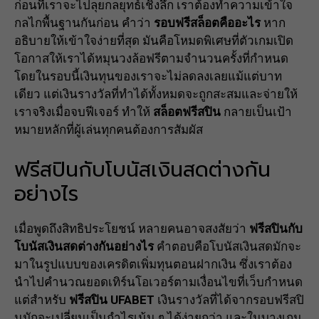
ก่อนที่เราจะไปลุยกลยุทธ์เชิงลึก เราต้องทำความเข้าใจ
กลไกพื้นฐานกันก่อน คำว่า
รอบฟรีสล็อตคืออะไร
หาก
อธิบายให้เข้าใจง่ายที่สุด มันคือโหมดพิเศษที่ตัวเกมเปิด
โอกาสให้เราได้หมุนวงล้อฟรีตามจำนวนครั้งที่กำหนด
โดยในรอบนี้เงินทุนของเราจะไม่ลดลงเลยแม้แต่บาท
เดียว แต่เงินรางวัลที่ทำได้ทั้งหมดจะถูกสะสมและจ่ายให้
เราจริงเมื่อจบฟีเจอร์ ทำให้
สล็อตฟรีสปิน
กลายเป็นเป้า
หมายหลักที่ผู้เล่นทุกคนต้องการสัมผัส
ฟรีสปินกับโบนัสเงินสดต่างกัน
อย่างไร
เมื่อพูดถึงสิทธิประโยชน์ หลายคนอาจสงสัยว่า
ฟรีสปินกับ
โบนัสเงินสดต่างกันอย่างไร
คำตอบคือโบนัสเงินสดมักจะ
มาในรูปแบบของเครดิตเพิ่มทุนตอนฝากเงิน ซึ่งเราต้อง
นำไปคำนวณยอดเทิร์นโอเวอร์ตามเงื่อนไขที่เว็บกำหนด
แต่สำหรับ
ฟรีสปิน
UFABET
เงินรางวัลที่ได้จากรอบฟรีสปิ
นมักจะเปลี่ยนเป็นกำไรเน้น ๆ ได้ง่ายกว่า และในบางเกม