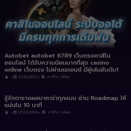
Autobet autobet 6789 เว็บตรงคาสิโน
ออนไลน์ ได้รับความนิยมมากที่สุด casino
online เว็บตรง ไม่ผ่านเอเยนต์ มีผู้เล่นอันดับ1
03/12/2023
คาสิโน / สล็อต
•
•
รู้จักตารางผลบาคาร่าทุกแบบ อ่าน Roadmap ให้
แม่นใน 10 นาที
07/02/2026
คาสิโน / สล็อต
•
•