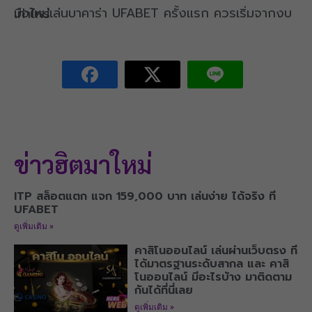
มือใหม่เล่นบาคาร่า UFABET ครั้งแรก ควรเริ่มจากงบเท่าไหร่
ข่าวฮิตมาใหม่
ITP สล็อตแตก แจก 159,000 บาท เล่นง่าย ได้จริง ที่
UFABET
ดูเพิ่มเติม »
คาสิโนออนไลน์ เล่นผ่านเว็บตรง ที่
ได้มาตรฐานระดับสากล และ คาสิ
โนออนไลน์ มีอะไรบ้าง มาติดตาม
กันได้ที่นี่เลย
ดูเพิ่มเติม »