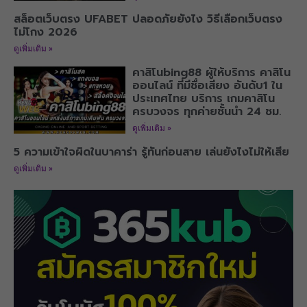
สล็อตเว็บตรง UFABET ปลอดภัยยังไง วิธีเลือกเว็บตรง
ไม่โกง 2026
ดูเพิ่มเติม »
คาสิโนbing88 ผู้ให้บริการ คาสิโน
ออนไลน์ ที่มีชื่อเสียง อันดับ1 ใน
ประเทศไทย บริการ เกมคาสิโน
ครบวงจร ทุกค่ายชั้นนำ 24 ชม.
ดูเพิ่มเติม »
5 ความเข้าใจผิดในบาคาร่า รู้ทันก่อนสาย เล่นยังไงไม่ให้เสีย
ดูเพิ่มเติม »