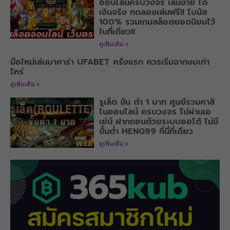
ออนไลน์ครบวงจร เล่นง่าย ได้
เงินจริง ทดลองเล่นฟรี!! โบนัส
100% รวมเกมสล็อตยอดนิยมไว้
ในที่เดียว!!
ดูเพิ่มเติม »
มือใหม่เล่นบาคาร่า UFABET ครั้งแรก ควรเริ่มจากงบเท่า
ไหร่
ดูเพิ่มเติม »
รูเล็ต ขั้น ต่ำ 1 บาท ศูนย์รวมคาสิ
โนออนไลน์ ครบวงจร ไม่ผ่านเอ
เย่น์ ฝากถอนด้วยระบบออโต้ ไม่มี
ขั้นต่ำ HENG99 ที่นี่ที่เดียว
ดูเพิ่มเติม »