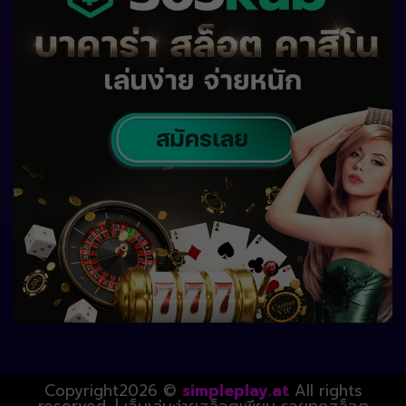
Copyright2026 ©
simpleplay.at
All rights