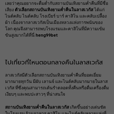
เลยว่าคุณอยากจะดื่มด่ำกับสถานบันเทิงยามค่ำคืนที่มีชื่อ
เสียง
ตัวเลือกสถานบันเทิงยามค่ำคืนในลาสเวกัส
ได้แก่
ไนต์คลับ ไนต์คลับ โรงเบียร์ บาร์ คาสิโน และคลับเปลื้อง
ผ้า เนื่องจากลาสเวกัสเป็นเมืองหลวงแห่งการพนันของ
โลก คุณจึงสามารถพบโรงแรมและคาสิโนที่มีความเข้ม
ข้นสูงมากได้ที่นี่
heng99bet
ไปเที่ยวที่ไหนตอนกลางคืนในลาสเวกัส
ลาสเวกัสมีตัวเลือกสถานบันเทิงยามค่ำคืนที่ยอดเยี่ยม
มากมายทุกวัน มีผับ เลานจ์ และไนต์คลับมากมายในลาส
เวกัส ที่ซึ่งคุณสามารถเต้นรำตลอดทั้งคืนหรือดื่มเครื่องดื่ม
เงียบๆ และพบปะสาวๆ ที่น่าสนใจ
สถานบันเทิงยามค่ำคืนในลาสเวกัส
เกิดขึ้นอย่างเด่นชัด
ในโรงแรม ร้านอาหาร คาสิโน และไนต์คลับหลายแห่งที่