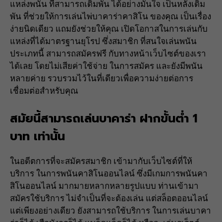
แหล่งพนัน ที่สามารถเดิมพัน ได้อย่างมั่นใจ เป็นหลังเดิม
พัน ที่ช่วยให้การเล่นไพ่บาคาร่าคาสิโน ของคุณ เป็นเรื่อง
ง่ายนิดเดียว แถมยังช่วยให้คุณ เปิดโอกาสในการเล่นกับ
แหล่งที่ได้มาตรฐานยุโรป ซึ่งสมาชิก ที่สนใจเล่นพนัน
ประเภทนี้ สามารถสมัครฟรี กับทางหน้าเว็บไซต์ของเรา
ได้เลย โดยไม่เสียค่าใช้จ่าย ในการสมัคร และยังมีพนัน
หลายค่าย รวบรวมไว้ในที่เดียวเพื่อความง่ายต่อการ
เชื่อมต่อสำหรับคุณ
สมัยนี้สามารถเล่นบาคาร่า ฝากขั้นต่ำ 1
บาท เท่านั้น
ในอดีตการที่จะสมัครสมาชิก เข้ามากับเว็บไซต์ที่ให้
บริการ ในการพนันคาสิโนออนไลน์ ซึ่งมีเกมการพนันคา
สิโนออนไลน์ มากมายหลากหลายรูปแบบ ท่านเข้ามา
สมัครใช้บริการ ไม่จำเป็นที่จะต้องเล่น แต่สล็อตออนไลน์
แต่เพียงอย่างเดียว ยังสามารถใช้บริการ ในการเล่นบาคา