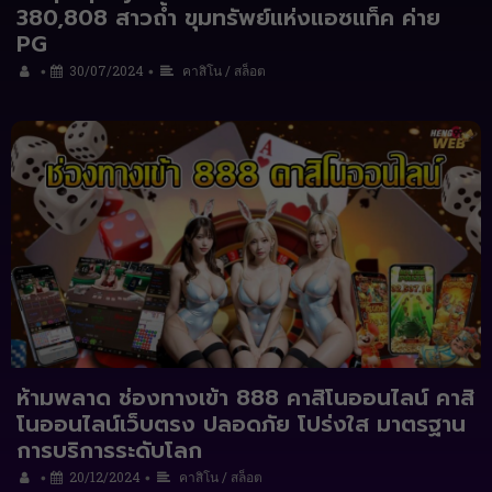
380,808 สาวถ้ำ ขุมทรัพย์แห่งแอซแท็ค ค่าย
PG
30/07/2024
คาสิโน / สล็อต
•
•
ห้ามพลาด ช่องทางเข้า 888 คาสิโนออนไลน์ คาสิ
โนออนไลน์เว็บตรง ปลอดภัย โปร่งใส มาตรฐาน
การบริการระดับโลก
20/12/2024
คาสิโน / สล็อต
•
•