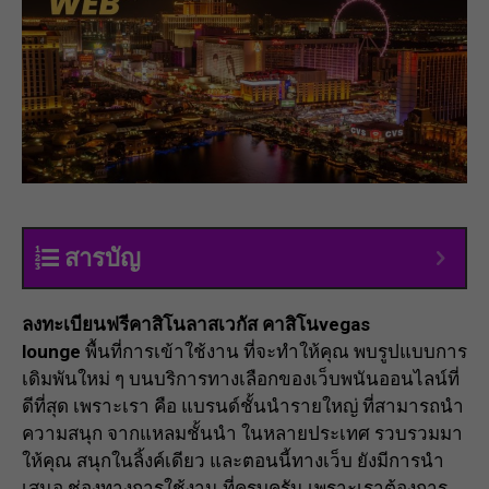
สารบัญ
ลงทะเบียนฟรีคาสิโนลาสเวกัส
คาสิโนvegas
lounge
พื้นที่การเข้าใช้งาน ที่จะทำให้คุณ พบรูปแบบการ
เดิมพันใหม่ ๆ บนบริการทางเลือกของ
เว็บพนันออนไลน์
ที่
ดีที่สุด เพราะเรา คือ แบรนด์ชั้นนำรายใหญ่ ที่สามารถนำ
ความสนุก จากแหลมชั้นนำ ในหลายประเทศ รวบรวมมา
ให้คุณ สนุกในลิ้งค์เดียว และตอนนี้ทางเว็บ ยังมีการนำ
เสนอ ช่องทางการใช้งาน ที่ครบครัน เพราะเราต้องการ