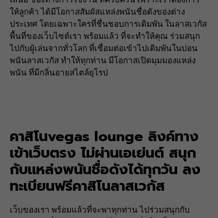
ให้ลูกค้า ได้มีโอกาสสัมผัสแหล่งพนันชื่อดังของต่าง
ประเทศ โดยเฉพาะใครที่ชื่นชอบการเดิมพัน ในลาสเวกัส
พื้นที่ของเว็บไซต์เรา พร้อมแล้ว ที่จะทำให้คุณ ร่วมสนุก
ไปกับผู้เล่นจากทั่วโลก ที่เชื่อมต่อเข้าไปเดิมพันใน
บ่อน
พนัน
ลาสเวกัส ทำให้ทุกท่าน มีโอกาสเปิดมุมมองแหล่ง
พนัน ที่มีกลิ่นอายสไตล์ยุโรป
คาสิโน
vegas lounge ลิงค์ทาง
เข้าเว็บตรง ไม่ผ่านเอเย่นต์ สนุก
กับแหล่งพนันชื่อดังได้ทุกวัน ลง
ทะเบียนฟรีคาสิโนลาสเวกัส
เว็บของเรา พร้อมแล้วที่จะพาทุกท่าน ไปร่วมสนุกกับ