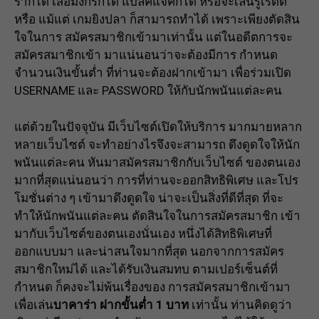
ร่าก็ได้ เสือมังกรก็ได้ แบล็คแจ็คก็ได้ หรือจะเล่นรูเร็ตต์
หรือ แม้แต่ เกมยิงปลา ก็สามารถทำได้ เพราะเพียงตัดสิน
ใจในการ สมัครสมาชิกเข้ามาเท่านั้น แต่ในอดีตการจะ
สมัครสมาชิกเข้า มาแน่นอนว่าจะต้องมีการ กำหนด
จำนวนเงินขั้นต่ำ ที่ท่านจะต้องฝากเข้ามา เพื่อร่วมเปิด
USERNAME และ PASSWORD ให้กับนักพนันแต่ละคน
แต่ด้วยในปัจจุบัน มีเว็บไซต์เปิดให้บริการ มากมายหลาก
หลายเว็บไซต์ จะทำอย่างไรจึงจะสามารถ ดึงดูดใจให้นัก
พนันแต่ละคน หันมาสมัครสมาชิกกับเว็บไซต์ ของตนเอง
มากที่สุดแน่นอนว่า การที่ท่านจะออกสิทธิพิเศษ และโปร
โมชั่นต่าง ๆ เข้ามาดึงดูดใจ น่าจะเป็นสิ่งที่ดีที่สุด ที่จะ
ทำให้นักพนันแต่ละคน ตัดสินใจในการสมัครสมาชิก เข้า
มากับเว็บไซต์ของตนเองนั่นเอง หนึ่งได้สิทธิพิเศษที่
ออกแบบมา และน่าสนใจมากที่สุด นอกจากการสมัคร
สมาชิกใหม่ได้ และได้รับเงินสมทบ ตามเปอร์เซ็นต์ที่
กำหนด ก็คงจะไม่พ้นเรื่องของ การสมัครสมาชิกเข้ามา
เพื่อเล่น
บาคาร่า
ฝากขั้นต่ำ 1 บาท
เท่านั้น ท่านคิดดูว่า