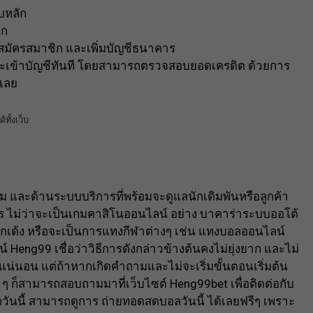
บหลัก
ิก
สมัครสมาชิก และเพิ่มบัญชีธนาคาร
ดิตจะเข้าบัญชีทันที โดยสามารถตรวจสอบยอดเครดิต ด้วยการ
้เลย
้ทั้งเว็บ
กม และด้านระบบบริการที่พร้อมจะดูแลนักเดิมพันหรือลูกค้า
ร ไม่ว่าจะเป็นเกมคาสิโนออนไลน์ อย่าง บาคาร่าระบบออโต้
อกเด้ง หรือจะเป็นการแทงกีฬาต่างๆ เช่น แทงบอลออนไลน์
Heng99 เชื่อว่าวิธีการดังกล่าวข้างต้นคงไม่ยุ่งยาก และไม่
่นอน แต่ถ้าหากเกิดคำถามและไม่จะเริ่มขั้นตอนเริ่มต้น
ื่น ๆ ก็สามารถสอบถามมาที่เว็บไซต์
Heng99bet
เพื่อติดต่อกับ
วันนี้ สามารถดูการ
ถ่ายทอดสดบอลวันนี้
ได้เลยฟรีๆ เพราะ