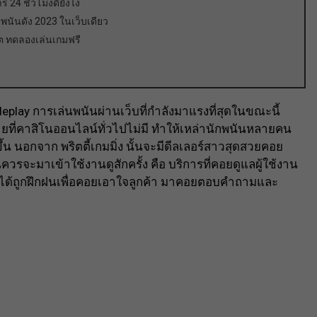
ร 24 ชั่วโมงดียังไง
็บพนันดัง 2023 ในเว็บเดียว
ิต ทดลองเล่นเกมฟรี
leplay
การเล่นพนันผ่านเว็บที่กำลังมาแรงที่สุดในขณะนี้
ที่
คาสิโนออนไลน์
ทั่วไปไม่มี ทำให้เหล่านักพนันหลายคน
้น นอกจาก พริตตี้เกมมิ่ง นั้นจะมีดีลเลอร์สาวสุดสวยคอย
้นควรจะมาเข้าใช้งานดูสักครั้ง คือ บริการที่คอยดูแลผู้ใช้งาน
บที่ได้ถูกฝึกฝนเพื่อคอยเอาใจลูกค้า มาคอยตอบคำถามและ