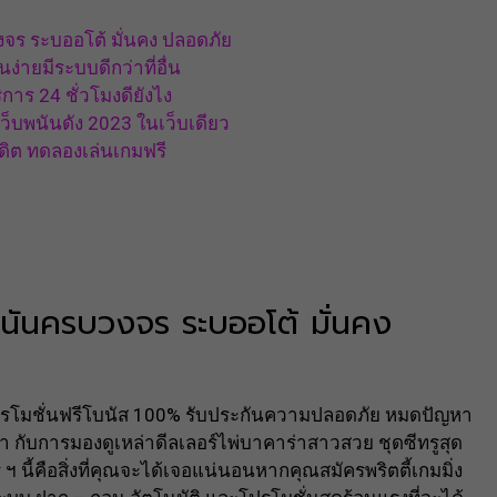
จร ระบออโต้ มั่นคง ปลอดภัย
ง่ายมีระบบดีกว่าที่อื่น
การ 24 ชั่วโมงดียังไง
เว็บพนันดัง 2023 ในเว็บเดียว
รดิต ทดลองเล่นเกมฟรี
พนันครบวงจร ระบออโต้ มั่นคง
รโมชั่น
ฟรีโบนัส 100% รับประกันความปลอดภัย หมดปัญหา
บการมองดูเหล่าดีลเลอร์ไพ่บาคาร่าสาวสวย ชุดซีทรูสุด
กร ฯ นี้คือสิ่งที่คุณจะได้เจอแน่นอนหากคุณสมัครพริตตี้เกมมิ่ง