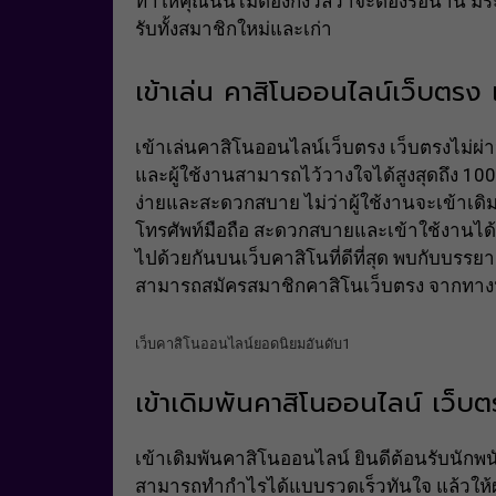
ทำให้คุณนั้นไม่ต้องกังวลว่าจะต้องรอนาน มีร
รับทั้งสมาชิกใหม่และเก่า
เข้าเล่น คาสิโนออนไลน์เว็บตรง เด
เข้าเล่นคาสิโนออนไลน์เว็บตรง เว็บตรงไม่ผ่
และผู้ใช้งานสามารถไว้วางใจได้สูงสุดถึง 10
ง่ายและสะดวกสบาย ไม่ว่าผู้ใช้งานจะเข้าเดิม
โทรศัพท์มือถือ สะดวกสบายและเข้าใช้งานได้
ไปด้วยกันบนเว็บคาสิโนที่ดีที่สุด พบกับบรร
สามารถสมัครสมาชิกคาสิโนเว็บตรง จากทางหน
เว็บคาสิโนออนไลน์ยอดนิยมอันดับ1
เข้าเดิมพันคาสิโนออนไลน์ เว็บต
เข้า
เดิมพันคาสิโนออนไลน์
ยินดีต้อนรับนักพน
สามารถทำกำไรได้แบบรวดเร็วทันใจ แล้วให้ผ่า