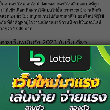
เป็นเกมคาสิโนออนไลน์ ส่งตรงจากคาสิโนดังปอยเปตที่ถูก
านได้เข้าเลือกเดิมผ่านได้แบบไม่อั้น สามารถเข้ามาเดิมพัน
ลอด 24 ชั่วโมง สนุกสนานไปกับเกมคาสิโนออนไลน์ ที่ผู้ใช้
ัด ที่สำคัญหาผู้ใช้งานสมัครสมาชิกวันนี้ คาสิโนออนไลน์
ดมากกว่า 1,000 บาท
ุกค่ายเว็บพนันดัง 2023 ในเว็บเดียว
 รวมทุกค่ายเกมที่ดีที่สุดในประเทศไทย สำหรับผู้ใช้งานที่
ี่รวบรวมค่ายคาสิโนออนไลน์ชั้นนำระดับประเทศไว้ใน
ได้ไม่ต้องโยกกว่านี้ยุ่งยาก และยังสามารถเข้าดำเนินการได้ทุก
ส่งและไม่ผ่านตัวกลางและเอเย่นใดๆ สามารถฝากเงินและเข้า
์ได้แล้ววันนี้ เว็บบริการดีเปิดบริการ 24 ชั่วโมง ฝากถอน