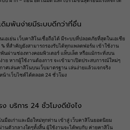
ะบบ ฝาก – ถอน อัตโนมัติ และโปรโมชั่นสุดร้อนแรงที่จะได้
ิมพันง่ายมีระบบดีกว่าที่อื่น
านเอเย่น
เว็บคาสิโน
เชื่อถือได้ มีระบบที่ปลอดภัยที่สุดในเอเชีย
0 % ที่สำคัญยังสามารถรองรับได้ทุกแพลตฟอร์ม เข้าใช้งาน
พันผ่านช่องทางคอมพิวเตอร์ แท็บเล็ต หรือแม้กระทั่งบน
ง่าย หากผู้ใช้งานต้องการ จะเข้ามาเปิดประสบการณ์ใหม่ๆ
ยากาศเล่นคาสิโนบนเว็บมาตรฐาน เล่นง่ายแล้วแจกจริง
้าเว็บไซต์ได้ตลอด 24 ชั่วโมง
รง บริการ 24 ชั่วโมงดียังไง
ันมือเก่าและมือใหม่ทุกท่าน เข้าสู่ เว็บคาสิโนยอดนิยม
นตัวกลางใดๆทั้งสิ้น ผู้ใช้งานจะได้พบกับ ค่ายคาสิโน