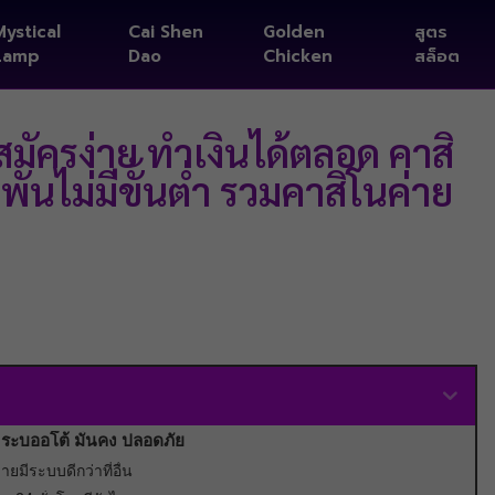
Mystical
Cai Shen
Golden
สูตร
Lamp
Dao
Chicken
สล็อต
มัครง่าย ทำเงินได้ตลอด คาสิ
ันไม่มีขั้นต่ำ รวมคาสิโนค่าย
ระบออโต้ มั่นคง ปลอดภัย
ยมีระบบดีกว่าที่อื่น