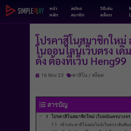
หน้า
สมัคร
วิธีเล่น
หลัก
สมาชิก
สล็อต
โปรคาสิโนสมาชิกใหม่ ส
โนออนไลน์เว็บตรง เดิมพ
ดัง ต้องที่เว็บ Heng99
16 Nov 23
คาสิโน / สล็อต
สารบัญ
โปรคาสิโนสมาชิกใหม่ เว็บพนันครบวงจร 
เข้าเล่น คาสิโนออนไลน์เว็บตรง เดิมพันง่า