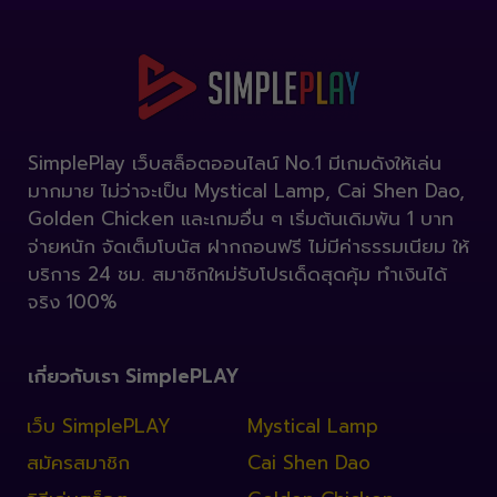
SimplePlay เว็บสล็อตออนไลน์ No.1 มีเกมดังให้เล่น
มากมาย ไม่ว่าจะเป็น Mystical Lamp, Cai Shen Dao,
Golden Chicken และเกมอื่น ๆ เริ่มต้นเดิมพัน 1 บาท
จ่ายหนัก จัดเต็มโบนัส ฝากถอนฟรี ไม่มีค่าธรรมเนียม ให้
บริการ 24 ชม. สมาชิกใหม่รับโปรเด็ดสุดคุ้ม ทำเงินได้
จริง 100%
เกี่ยวกับเรา SimplePLAY
เว็บ SimplePLAY
Mystical Lamp
สมัครสมาชิก
Cai Shen Dao