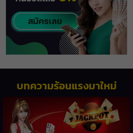
บทความร้อนแรงมาใหม่