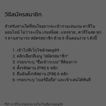
วิธีสมัครสมาชิก
สำหรับท่านใดที่สนใจอยากจะเข้ารวมเล่นเกม คาสิโน
ออนไลน์ ไม่ว่าจะเป็น เกมสล็อต ,
แทงหวย
, คาสิโนสด ทุก
ๆ ท่านสามารถ สมัครสมาชิก ด้วย 6 ขั้นตอนง่าย ๆ ดังนี้
เข้าไปที่เว็บไซต์
heng99
คลิกเลือกที่เมนู “สมัครสมาชิก”
กรอก/ระบุ “ชื่อเข้าระบบ” ที่ต้องการ
ตั้งรหัสผ่าน (PIN) 6 หลัก
ยืนยันตั้งรหัสผ่าน (PIN) 6 หลัก
กรอก/ระบุ “เบอร์มือถือ” และเข้าเล่นได้ทันที
กีฬา คาสิโน หวย ครบ จบในเว็บเดียว Heng99