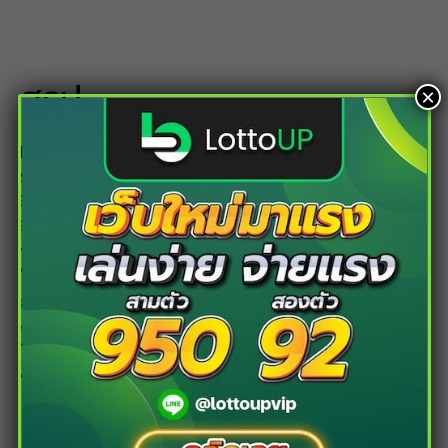
สรุป
×
Bing88 Casino เป็น เว็บคาสิโนยอดนิยม ที่น่าสนใจ และ
มีความหลากหลายในการเล่นเกม ยังมีรองรับอุปกรณ์มือ
ถือ ที่คุณสามารถเล่นเกมได้ทุกที่ทุกเวลา บนโทรศัพท์มือ
ถือหรือแท็บเล็ตของคุณ รวมถึงโปรแกรมความเชื่อมั่น
หรือ VIP ที่คุณสามารถร่วมรับสิทธิพิเศษ และข้อดีต่าง ๆ
ในฐานะสมาชิกที่มีประสบการณ์นอกจากนี้ยังมีตัวเลือก
การชำระเงินที่หลากหลาย และมาตรการที่มั่นคงในเรื่อง
ความปลอดภัย สมัครสมาชิกกับเราวันนี้ ยังได้รับ
โบนัส
เครดิตฟรี
มากมาย อีกทั้งวันนี้ทางเว็บยังมีให้รับ
ชม
ถ่ายทอดสดบอลวันนี้
ฟรี!!! ตลอด 24 ชั่วโมงอีกด้วย
คาสิโนออนไลน์ที่ได้รับความนิยมมากที่สุดใน