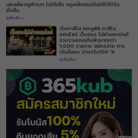
เล่นสล็อตยูฟ่าเบท ไม่ให้เสีย กฎเหล็กก่อนปั่นให้ได้กำไร
ยั่งยืน
ดูเพิ่มเติม »
เว็บคาสิโน bing88 คาสิโน
ออนไลน์ เว็บตรง ไม่ผ่านเอเย่นต์
รวบรวมเกมเดิมพันมากกว่า
1,000 รายการ สมัครง่าย การ
เงินมั่นคง จ่ายจริง100 %
ดูเพิ่มเติม »