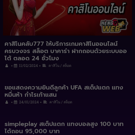
คาสิโนคลับ777 ให้บริการเกมคาสิโนออนไลน์
ครบวงจร สล็อต บาคาร่า ฝากถอนด้วยระบบออ
โต้ ตลอด 24 ชั่วโมง
11/02/2024
คาสิโน / สล็อต
•
•
ขอแสดงความยินดีลูกค้า UFA สเต็ปแตก แทง
หมื่นห้า กำไรเก้าแสน
24/01/2024
คาสิโน / สล็อต
•
•
simpleplay สเต็ปแตก แทงบอลสูง 100 บาท
ได้ถอน 95,000 บาท