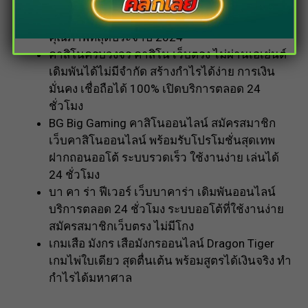
เอเชียมีผู้ใช้งานมากกว่า 50 ล้านคนทั่วโลก ได้รับ
การยืนยันด้วยรางวัลเกมสล็อตออนไลน์ที่มี
คุณภาพที่สุดประจำปี 2024
คาสิโนครบวงจร คาสิโน เว็บตรง ไม่ผ่านเอเย่นต์
เดิมพันได้ไม่มีจำกัด สร้างกำไรได้ง่าย การเงิน
มั่นคง เชื่อถือได้ 100% เปิดบริการตลอด 24
ชั่วโมง
BG Big Gaming คาสิโนออนไลน์ สมัครสมาชิก
เว็บคาสิโนออนไลน์ พร้อมรับโปรโมชั่นสุดเทพ
ฝากถอนออโต้ ระบบรวดเร็ว ใช้งานง่าย เล่นได้
24 ชั่วโมง
บา คา ร่า ฟีเวอร์ เว็บบาคาร่า เดิมพันออนไลน์
บริการตลอด 24 ชั่วโมง ระบบออโต้ที่ใช้งานง่าย
สมัครสมาชิกเว็บตรง ไม่มีโกง
เกมเสือ มังกร เสือมังกรออนไลน์ Dragon Tiger
เกมไพ่ใบเดียว สุดตื่นเต้น พร้อมสูตรได้เงินจริง ทำ
กำไรได้มหาศาล