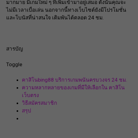
มากมาย มีเกมใหม่ ๆ ที่เพิ่มเข้ามาอยู่เสมอ ดังนั้นคุณจะ
ไม่มีเวลาเบื่อเล่น นอกจากนี้ทางเว็บไซต์ยังมีโปรโมชั่น
และโบนัสที่น่าสนใจ เดิมพันได้ตลอด 24 ชม.
สารบัญ
Toggle
คาสิโนbing88 บริการเกมพนันครบวงจร 24 ชม.
ความหลากหลายของเกมที่มีให้เลือกใน คาสิโน
เว็บตรง
วิธีสมัครสมาชิก
สรุป