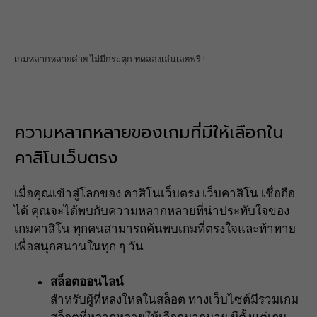
เกมหลากหลายค่าย ไม่มีกระตุก ทดลองเล่นเลยฟรี !
ความหลากหลายของเกมที่มีให้เลือกใน
คาสิโนเว็บตรง
เมื่อคุณเข้าสู่โลกของ คาสิโนเว็บตรง เว็บคาสิโน เชื่อถือ
ได้ คุณจะได้พบกับความหลากหลายที่น่าประทับใจของ
เกมคาสิโน
ทุกคนสามารถค้นพบเกมที่ตรงใจและท้าทาย
เพื่อสนุกสนานในทุก ๆ วัน
สล็อตออนไลน์
สำหรับผู้ที่หลงใหลในสล็อต ทางเว็บไซต์มีรวมเกม