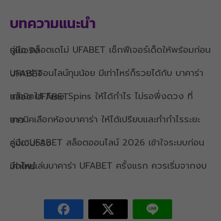
บทความแนะนำ
คู่มือ สล็อตเดโม่ UFABET เช็กฟีเจอร์เด็ดให้พร้อมก่อนเล่นจริง
บาคาร่าออนไลน์ทุนน้อย มีเท่าไหร่ก็รวยได้กับ บาคาร่า UFABET
เทคนิคใช้ Free Spins ให้ได้กำไร ไม่รอพึ่งดวง ที่สล็อต UFABET
เทคนิคเลือกห้องบาคาร่า ให้ได้เปรียบและทำกำไรระยะยาว
คู่มือ UFABET สล็อตออนไลน์ 2026 เข้าใจระบบก่อนลงเงินจริง
มือใหม่เล่นบาคาร่า UFABET ครั้งแรก ควรเริ่มจากงบเท่าไหร่