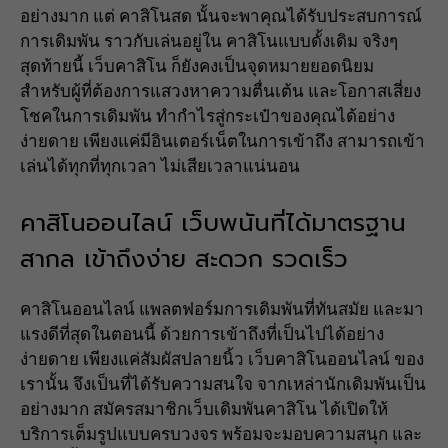
อย่างมาก แต่ คาสิโนสด นั้นจะพาคุณได้รับประสบการณ์
การเดิมพัน ราวกับเล่นอยู่ใน คาสิโนแบบดั้งเดิม จริงๆ
สุดท้ายนี้ เว็บคาสิโน ก็ยังคงเป็นจุดหมายยอดนิยม
สำหรับผู้ที่ต้องการแสวงหาความตื่นเต้น และโอกาสเสี่ยง
โชคในการเดิมพัน ทำกำไรสู่กระเป๋าของคุณได้อย่าง
ง่ายดาย เพียงแค่มีอินเตอร์เน็ตในการเข้าถึง สามารถเข้า
เล่นได้ทุกที่ทุกเวลา ไม่เสียเวลาแน่นอน
คาสิโนออนไลน์ เว็บพนันที่ได้มาตรฐาน
สากล เข้าถึงง่าย สะดวก รวดเร็ว
คาสิโนออนไลน์ แพลตฟอร์มการเดิมพันที่ทันสมัย และมา
แรงดีที่สุดในตอนนี้ ด้วยการเข้าถึงที่เป็นไปได้อย่าง
ง่ายดาย เพียงแค่สัมผัสปลายนิ้ว เว็บคาสิโนออนไลน์ ของ
เรานั้น จึงเป็นที่ได้รับความสนใจ จากเหล่านักเดิมพันเป็น
อย่างมาก
สมัครสมาชิก
เว็บเดิมพันคาสิโน ได้เปิดให้
บริการเต็มรูปแบบครบวงจร พร้อมจะมอบความสนุก และ