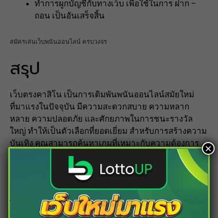
ทำการผูกบัญชีกับทางเว็บ เพื่อใช้ในการ ฝาก –
ถอน เป็นอันเสร็จสิ้น
สมัครเล่นเว็บพนันออนไลน์ ครบวงจร
สรุป
เว็บตรงคาสิโน
เป็นการเดิมพันพนันออนไลน์สมัยใหม่
ที่มาแรงในปัจจุบัน มีความสะดวกสบาย ความหลาก
หลาย ความปลอดภัย และศักยภาพในการชนะรางวัล
ใหญ่ ทำให้เป็นตัวเลือกที่ยอดเยี่ยม สำหรับการสร้างความ
บันเทิง คุณสามารถค้นหาเกมที่เหมาะกับความต้องการ
×
และงบประมาณของคุณได้อย่างง่ายดาย ก่อนที่จะเริ่ม
เล่น ควรศึกษากฎกติกา อัตราการจ่ายให้ละเอียด และ
เลือกเว็บไซต์ในการเข้าเล่นที่มีมาตรฐาน และมีความ
ปลอดภัยในการเข้าเล่น สนใจสมัครสมาชิก
ได้ที่
Heng99bet
เมื่อสมัครเรียบร้อยแล้วสามารถ
รับ
เครดิตฟรี
พร้อมโปรโมชั่น ที่หน้าเว็บ และ รับ