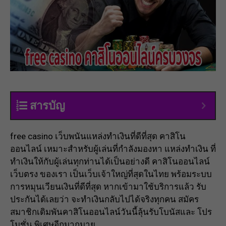
สารบัญ
free casino เว็บพนันแหล่งทำเงินที่ดีที่สุด
คาสิโน
ออนไลน์
เหมาะสำหรับผู้เล่นที่กำลังมองหา แหล่งทำเงิน ที่
ทำเงินให้กับผู้เล่นทุกท่านได้เป็นอย่างดี คาสิโนออนไลน์
เว็บตรง
ของเรา เป็นเว็บเจ้าใหญ่ที่สุดในไทย พร้อมระบบ
การหมุนเวียนเงินที่ดีที่สุด หากเข้ามาใช้บริการแล้ว รับ
ประกันได้เลยว่า จะทำเงินกลับไปได้จริงทุกคน สมัคร
สมาชิกเดิมพันคาสิโนออนไลน์วันนี้ลุ้นรับโบนัสและ
โปร
โมชั่น
พิเศษอีกมากมาย