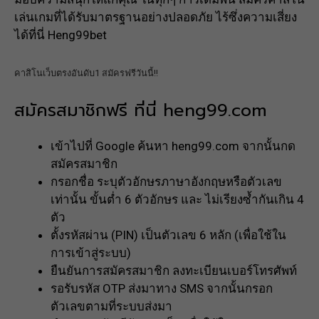
เล่นเกมที่ได้รับมาตรฐานอย่างปลอดภัย ไร้ซึ่งความเสี่ยง
ได้ที่นี่
Heng99bet
คาสิโนเว็บตรงอันดับ1 สมัครฟรีวันนี้!!
สมัครสมาชิกฟรี ที่นี่ heng99.com
เข้าไปที่ Google ค้นหา
heng99
.com จากนั้นกด
สมัครสมาชิก
กรอกชื่อ ระบุตัวอักษรภาษาอังกฤษหรือตัวเลข
เท่านั้น ขั้นต่ำ 6 ตัวอักษร และ ไม่เรียงซ้ำกันเกิน 4
ตัว
ตั้งรหัสผ่าน (PIN) เป็นตัวเลข 6 หลัก (เพื่อใช้ใน
การเข้าสู่ระบบ)
ยืนยันการสมัครสมาชิก ลงทะเบียนเบอร์โทรศัพท์
รอรับรหัส OTP ส่งมาทาง SMS จากนั้นกรอก
ตัวเลขตามที่ระบบส่งมา