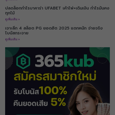
ปลดล็อกกำไรบาคาร่า UFABET เค้าไพ่+เดินเงิน กำไรมั่นคง
ทุกไม้
ดูเพิ่มเติม »
เจาะลึก 4 สล็อต PG ยอดฮิต 2025 แตกหนัก จ่ายจริง
โบนัสกระจาย
ดูเพิ่มเติม »