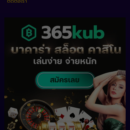
ติดต่อเรา