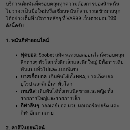
บริการเดิมพันที่ครอบคลุมทุกความต้องการของนักพนัน
ไม่ว่าจะเป็นมือใหม่หรือเซียนพนันก็สามารถเข้ามาสนุก
ได้อย่างเต็มที่ บริการหลักๆ ที่
VAR99
เว็บตรงมอบให้มี
ดังนี้ครับ:
1. พนันกีฬาออนไลน์
ฟุตบอล:
Sbobet สมัครแทงบอลออนไลน์ครอบคลุม
ลีกต่างๆ ทั่วโลก ทั้งลีกเล็กและลีกใหญ่ มีทั้งการเดิม
พันแบบทั่วไปและแบบพิเศษ
บาสเก็ตบอล:
เดิมพันได้ทั้ง NBA, บาสเก็ตบอล
ยุโรป และลีกอื่นๆ ทั่วโลก
เทนนิส:
เดิมพันได้ทั้งเทนนิสชายและหญิง ทั้ง
รายการใหญ่และรายการเล็ก
กีฬาอื่นๆ:
วอลเลย์บอล มวย มอเตอร์สปอร์ต และ
กีฬาอีกมากมาย
2. คาสิโนออนไลน์