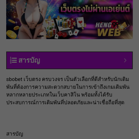
สารบัญ
sbobet
เว็บตรง
ครบวงจร เป็นตัวเลือกที่ดีสำหรับนัก
เดิม
พัน
ที่ต้องการความสะดวกสบายในการเข้าถึงเกมเดิมพัน
หลากหลายประเภทในเว็บ
คาสิโน
พร้อมทั้งได้รับ
ประสบการณ์การเดิมพันที่ปลอดภัยและน่าเชื่อถือที่สุด
สารบัญ