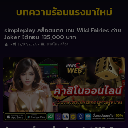
บทความร้อนแรงมาใหม่
simpleplay สล็อตแตก เกม Wild Fairies ค่าย
Joker ได้ถอน 135,000 บาท
19/07/2024
คาสิโน / สล็อต
•
•