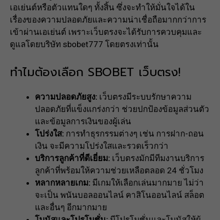
เอเย่นต์หรือตัวแทนใดๆ ทั้งสิ้น ซึ่งจะทำให้มั่นใจได้ใน
เรื่องของความปลอดภัยและความน่าเชื่อถือมากกว่าการ
เข้าผ่านเอเย่นต์ เพราะเว็บตรงจะได้รับการควบคุมและ
ดูแลโดยบริษัท sbobet777 โดยตรงเท่านั้น
ทำไมต้องเลือก SBOBET เว็บตรง!
ความปลอดภัยสูง:
เว็บตรงมีระบบรักษาความ
ปลอดภัยที่แข็งแกร่งกว่า ช่วยปกป้องข้อมูลส่วนตัว
และข้อมูลการเงินของผู้เล่น
โปร่งใส:
การทำธุรกรรมต่างๆ เช่น การฝาก-ถอน
เงิน จะมีความโปร่งใสและรวดเร็วกว่า
บริการลูกค้าที่ดีเยี่ยม:
เว็บตรงมักมีทีมงานบริการ
ลูกค้าที่พร้อมให้ความช่วยเหลือตลอด 24 ชั่วโมง
หลากหลายเกม:
มีเกมให้เลือกเล่นมากมาย ไม่ว่า
จะเป็น พนันบอลออนไลน์
คาสิโนออนไลน์
สล็อต
และอื่นๆ อีกมากมาย
โบนัสและโปรโมชั่น:
มีโปรโมชั่นและโบนัสให้ผู้