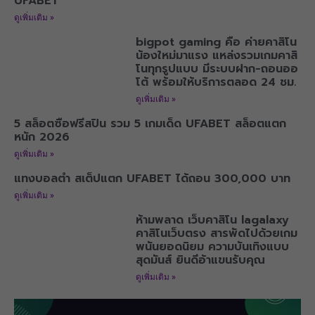
UFABET
ดูเพิ่มเติม »
bigpot gaming คือ ค่ายคาสิโน
น้องใหม่มาแรง แหล่งรวมเกมคาสิ
โนทุกรูปแบบ มีระบบฝาก-ถอนออ
โต้ พร้อมให้บริการตลอด 24 ชม.
ดูเพิ่มเติม »
5 สล็อตซื้อฟรีสปิน รวม 5 เกมเด็ด UFABET สล็อตแตก
หนัก 2026
ดูเพิ่มเติม »
แทงบอลต่ำ สเต็ปแตก UFABET ได้ถอน 300,000 บาท
ดูเพิ่มเติม »
ห้ามพลาด เว็บคาสิโน lagalaxy
คาสิโนเว็บตรง สารพัดไปด้วยเกม
พนันยอดนิยม ความบันเทิงแบบ
สุดมันส์ ยินดีอ้าแขนรับคุณ
ดูเพิ่มเติม »