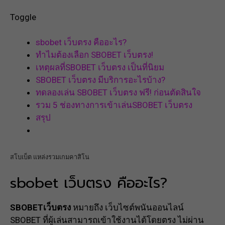
Toggle
sbobet เว็บตรง คืออะไร?
ทำไมต้องเลือก SBOBET เว็บตรง!
เหตุผลที่SBOBET เว็บตรง เป็นที่นิยม
SBOBET เว็บตรง มีบริการอะไรบ้าง?
ทดลองเล่น SBOBET เว็บตรง ฟรี! ก่อนตัดสินใจ
รวม 5 ช่องทางการเข้าเล่นSBOBET เว็บตรง
สรุป
สโบเบ็ต แหล่งรวมเกมคาสิโน
sbobet เว็บตรง คืออะไร?
SBOBETเว็บตรง
หมายถึง
เว็บไซต์พนันออนไลน์
SBOBET ที่ผู้เล่นสามารถเข้าใช้งานได้โดยตรง ไม่ผ่าน