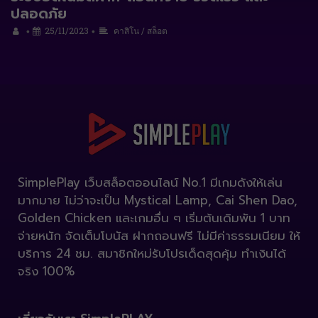
ปลอดภัย
25/11/2023
คาสิโน / สล็อต
•
•
SimplePlay เว็บสล็อตออนไลน์ No.1 มีเกมดังให้เล่น
มากมาย ไม่ว่าจะเป็น Mystical Lamp, Cai Shen Dao,
Golden Chicken และเกมอื่น ๆ เริ่มต้นเดิมพัน 1 บาท
จ่ายหนัก จัดเต็มโบนัส ฝากถอนฟรี ไม่มีค่าธรรมเนียม ให้
บริการ 24 ชม. สมาชิกใหม่รับโปรเด็ดสุดคุ้ม ทำเงินได้
จริง 100%