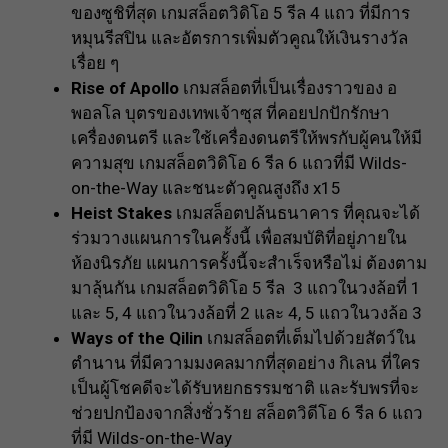
ของซูชิที่สุด เกมสล็อตวิดิโอ 5 รีล 4 แถว ที่มีการ
หมุนรีสปิน และอัตรการเพิ่มตัวคูณให้เงินรางวัล
เรื่อย ๆ
Rise of Apollo
เกมสล็อตที่เป็นเรื่องราวของ อ
พอลโล บุตรของเทพเจ้าซุส ที่คอยปกปักรักษา
เครื่องดนตรี และใช้เครื่องดนตรีให้พรกับผู้คนให้มี
ความสุข เกมสล็อตวิดิโอ 6 รีล 6 แถวที่มี Wilds-
on-the-Way และชนะตัวคูณสูงถึง x15
Heist Stakes
เกมสล็อตปล้นธนาคาร ที่คุณจะได้
ร่วมวางแผนการในครั้งนี้ เพื่อสมบัติที่อยู่ภายใน
ห้องนิรภัย แผนการครั้งนี้จะสำเร็จหรือไม่ ต้องตาม
มาลุ้นกัน เกมสล็อตวิดิโอ 5 รีล 3 แถวในวงล้อที่ 1
และ 5, 4 แถวในวงล้อที่ 2 และ 4, 5 แถวในวงล้อ 3
Ways of the Qilin
เกมสล็อตที่เต็มไปด้วยสัตว์ใน
ตำนาน ที่มีความมงคลมากที่สุดอย่าง กิเลน ที่ใคร
เป็นผู้โชคดีจะได้รับหยกธรรมชาติ และรับพรที่จะ
ช่วยปกป้องจากสิ่งชั่วร้าย สล็อตวิดีโอ 6 รีล 6 แถว
ที่มี Wilds-on-the-Way