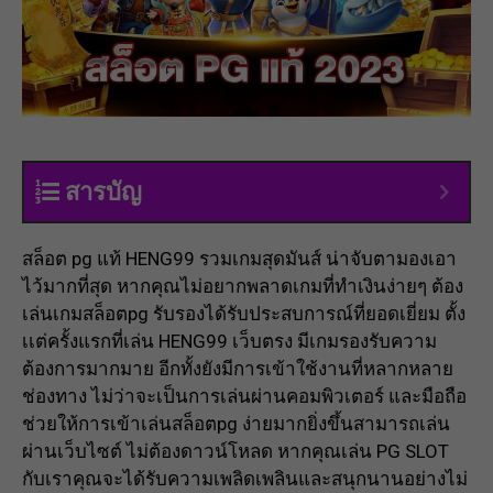
สารบัญ
สล็อต pg แท้ HENG99 รวมเกมสุดมันส์ น่าจับตามองเอา
ไว้มากที่สุด หากคุณไม่อยากพลาดเกมที่ทำเงินง่ายๆ ต้อง
เล่น
เกมสล็อตpg
รับรองได้รับประสบการณ์ที่ยอดเยี่ยม ตั้ง
เเต่ครั้งแรกที่เล่น HENG99 เว็บตรง มีเกมรองรับความ
ต้องการมากมาย อีกทั้งยังมีการเข้าใช้งานที่หลากหลาย
ช่องทาง ไม่ว่าจะเป็นการเล่นผ่านคอมพิวเตอร์ และมือถือ
ช่วยให้การเข้า
เล่นสล็อต
pg ง่ายมากยิ่งขึ้นสามารถเล่น
ผ่านเว็บไซต์ ไม่ต้องดาวน์โหลด หากคุณเล่น
PG SLOT
กับเราคุณจะได้รับความเพลิดเพลินและสนุกนานอย่างไม่