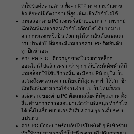
ที่นี้มีข้อดีหลายด้าน ทั้งค่า RTP ค่าความผันผวน
สัญลักษณ์มีอัตราจ่ายที่สูง เล่นแล้วทำกำไรได้
เกม
สล็อตค่าย PG
แจกฟรีสปินบ่อยมาก ๆ เพราะมี
นักเดิมพันหลายคนทำกำไรก้อนโตได้มากมาย
จากการแจกฟรีสปิน สังเกตุได้จากอันดับเกมแตก
ง่ายประจำปี ที่มักจะมีเกมจากค่าย PG ติดอันดับ
ทุกปีแน่นอน
ค่าย PG SLOT ถือว่าผูกขาดในวงการสล็อต
ออนไลน์ไปแล้ว เพราะว่าทุก ๆ เว็บไซต์เดิมพันที่มี
เกมสล็อตให้ใช้บริการนั้น จะมีค่าย PG อยู่ในเว็บ
แสดงถึงคะแนนความนิยมที่มีสูง และทำให้สมาชิก
นักเดิมพันสามารถใช้งานง่าย ไปเว็บไหนก็เจอ
แต่ละเกมของค่าย PG คือเกมสล็อตที่มีคุณภาพ ทั้ง
สิ้น ผ่านการตรวจสอบมาแล้วว่าเล่นสนุก ทำกำไร
ได้ ทั้งในเรื่องของแสง สี เสียง ต่าง ๆ มาเต็มระบบ
แน่นอน
ค่าย PG มักจะมาพร้อมกับโปรโมชั่นดี ๆ ที่เข้าร่วม
ทำให้ท่านสามารถใช้โปรดี ๆ ควบคู่ไปกับการเล่น