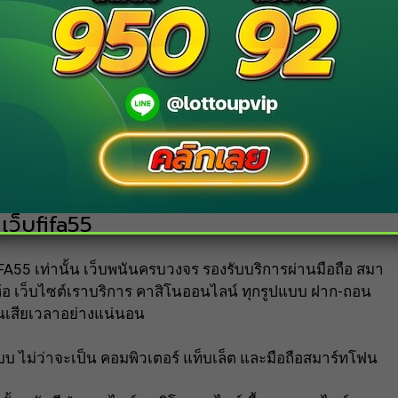
.com
แล้วกดที่ลิงก์
บหลัก
ิก
สมัครสมาชิก และเพิ่มบัญชีธนาคาร
ดิตจะเข้าบัญชีทันที โดยสามารถตรวจสอบยอดเครดิต ด้วยการ
้เลย
เว็บfifa55
 FIFA55 เท่านั้น เว็บพนันครบวงจร รองรับบริการผ่านมือถือ สมา
ห้อ เว็บไซต์เราบริการ
คาสิโนออนไลน์
ทุกรูปแบบ ฝาก-ถอน
านเสียเวลาอย่างแน่นอน
บบ ไม่ว่าจะเป็น คอมพิวเตอร์ แท็บเล็ต และมือถือสมาร์ทโฟน