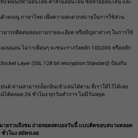
 ทั้ง พนันกีฬาออนไลน์ คาสิโนออนไลน์ ซื้อหวยออนไลน์ และ
นด้วยเมนู ภาษาไทย เพื่อความสะดวกสบายในการใช้ส่วน
ร สามารถติดต่อสอบถามรายละเอียด หรือปัญหาต่างๆ ในการใช้
ิงแน่นอน ไม่ว่าเพื่อนๆ จะชนะรางวัลหลัก 100,000 หรือหลัก
cket Layer (SSL 128 bit encryption Standard) ป้องกัน
เย่นต์ ท่านสามารถล็อกอินเข้าเล่นได้ตาม ที่เราให้ไว้ได้เลย
น์ได้ตลอด 24 ชั่วโมง ทุกวันทำการ ไม่มีวันหยุด
มากมายรวมถึงชม
ถ่ายทอดสดบอลวันนี้
เเบบติดขอบสนามตลอด
 ชั่วโมง สมัครเลย