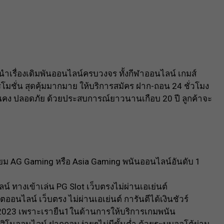
นำเรื่องเดิมพันออนไลน์ครบวงจร ทั้งกีฬาออนไลน์ เกมส์
มชั่น สุดคุ้มมากมาย ให้บริการสมัคร ฝาก-ถอน 24 ชั่วโมง
ั่นคง ปลอดภัย ด้วยประสบการณ์ยาวนานเกือบ 20 ปี ลูกค้าจะ
ยม AG Gaming หรือ Asia Gaming พนันออนไลน์อันดับ 1
 ทางเข้าเล่น PG Slot เว็บตรงไม่ผ่านเอเย่นต์
ออนไลน์ เว็บตรง ไม่ผ่านเอเย่นต์ การันตีได้เงินชัวร์
 2023 เพราะเรายืน1ในด้านการให้บริการเกมพนัน
คาสิโนออนไลน์ ฝากถอนง่ายๆไม่มีขั้นต่ำ ด้วยระบบออโต้ผ่าน