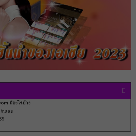
com มีอะไรบ้าง
 กันเลย
a55