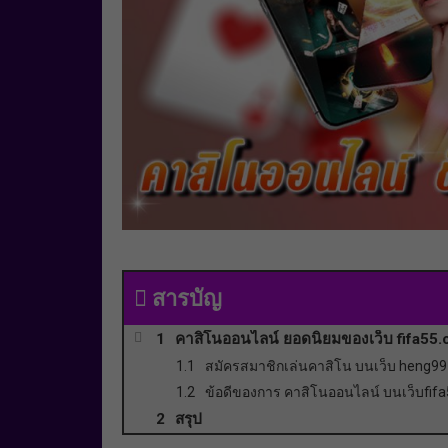
สารบัญ
คาสิโนออนไลน์ ยอดนิยมของเว็บ fifa55.
สมัครสมาชิกเล่นคาสิโน บนเว็บ heng99
ข้อดีของการ คาสิโนออนไลน์ บนเว็บfif
สรุป